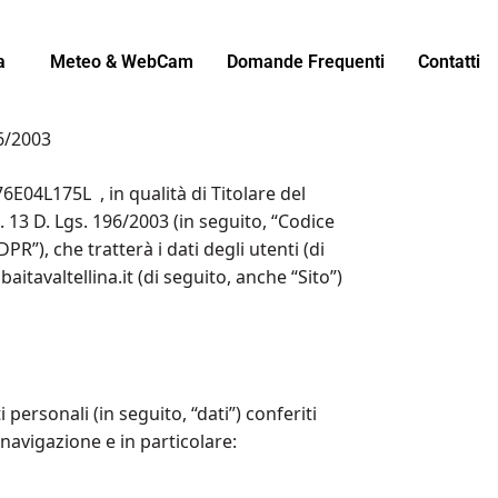
a
Meteo & WebCam
Domande Frequenti
Contatti
6/2003
E04L175L , in qualità di Titolare del
t. 13 D. Lgs. 196/2003 (in seguito, “Codice
R”), che tratterà i dati degli utenti (di
aitavaltellina.it (di seguito, anche “Sito”)
 personali (in seguito, “dati”) conferiti
 navigazione e in particolare: