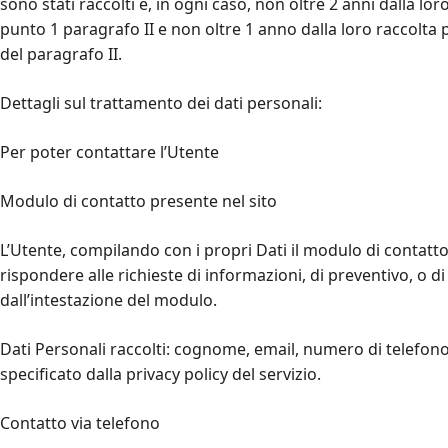
sono stati raccolti e, in ogni caso, non oltre 2 anni dalla loro 
punto 1 paragrafo II e non oltre 1 anno dalla loro raccolta p
del paragrafo II.
Dettagli sul trattamento dei dati personali:
Per poter contattare l’Utente
Modulo di contatto presente nel sito
L’Utente, compilando con i propri Dati il modulo di contatto
rispondere alle richieste di informazioni, di preventivo, o d
dall’intestazione del modulo.
Dati Personali raccolti: cognome, email, numero di telefono
specificato dalla privacy policy del servizio.
Contatto via telefono